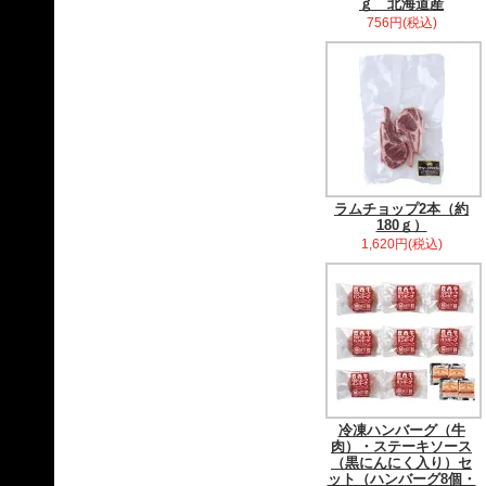
ｇ 北海道産
756円(税込)
ラムチョップ2本（約
180ｇ）
1,620円(税込)
冷凍ハンバーグ（牛
肉）・ステーキソース
（黒にんにく入り）セ
ット（ハンバーグ8個・