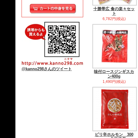
十勝帯広 食の楽々セッ
ト
6,782円(税込)
@kanno298さんのツイート
味付ロースジンギスカ
ン400g
1,490円(税込)
ピリ辛ホルモン 300