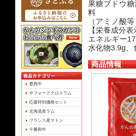
果糖ブドウ糖
料
（アミノ酸等
【栄養成分表
エネルギー175
水化物3.9g、
商品情報
豊西牛
サフォーククロスラム
応援特別価格セット
北海道産ラム
フランス産マトン
十勝和牛