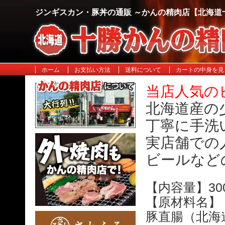
ジンギスカン・豚丼の通販 ～かんの精肉店【北海道
ホーム
お支払い方法
送料について
カートの中身を見
当店人気の
北海道産の
丁寧に手洗
実店舗での
ビールなど
【内容量】30
【原材料名】
豚直腸（北海