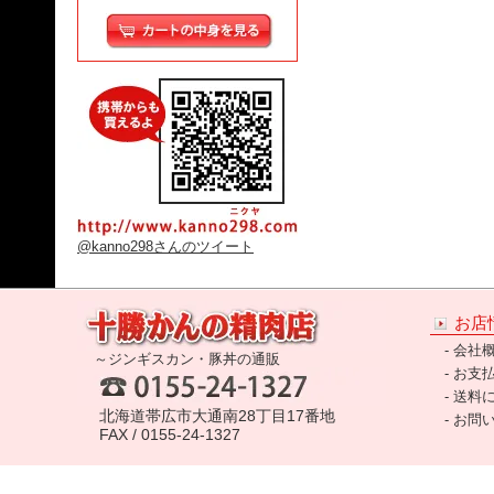
@kanno298さんのツイート
お店
-
会社
～ジンギスカン・豚丼の通販
-
お支
-
送料
北海道帯広市大通南28丁目17番地
-
お問
FAX / 0155-24-1327