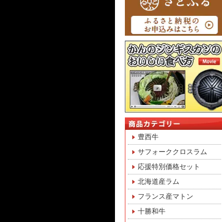
豊西牛
サフォーククロスラム
応援特別価格セット
北海道産ラム
フランス産マトン
十勝和牛