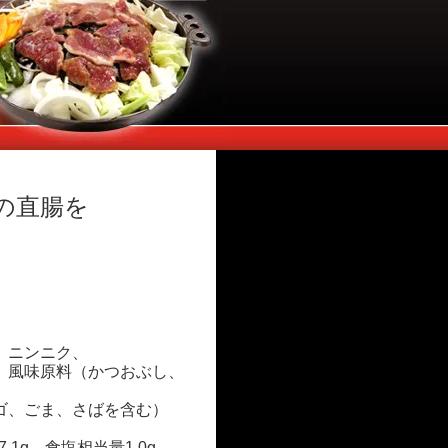
の直腸を
、ニンニク、
、風味原料（かつおぶし、
ゴ、ごま、さばを含む）
.1g、食塩相当量1.0g