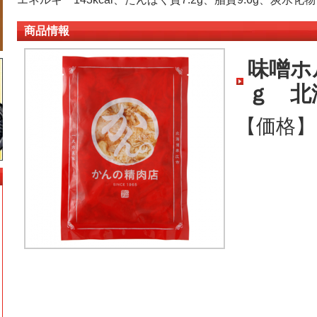
商品情報
味噌ホ
ｇ 北
【価格】