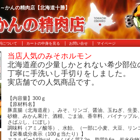
 ～かんの精肉店【北海道十勝】
料について
カートの中身を見る
お問い合せ
マイページ
当店人気のみそホルモン
北海道産の少量しかとれない希少部位
丁寧に手洗いし手切りをしました。
実店舗での人気商品です。
【内容量】300ｇ
【原材料名】
豚直腸（北海道産）、みそ、リンゴ、醤油、玉ねぎ、生姜
砂糖、みかん果汁、酒精、ごま油、香辛料、パイナップル
さばぶし、にぼし）
調味料（アミノ酸等）、水飴、（一部に小麦、大豆、リン
【栄養成分表示（100ｇ当たり）】
エネルギー143kcal、たんぱく質7.2g、脂質9.6g、炭水化物7