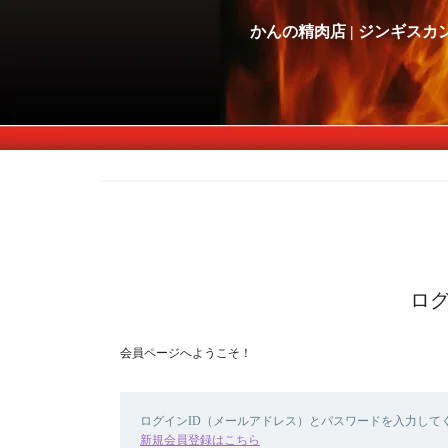
かんの精肉店 | ジンギスカ
ロ
会員ページへようこそ！
ログインID（メールアドレス）とパスワードを入力して
新規会員登録はこちら